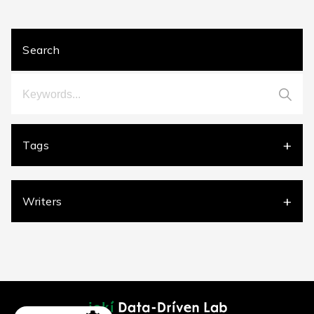
Search
Tags
DX
[2]
Google BigQuery
[3]
Google Cloud Functions
[2]
Google Cloud Storage
[2]
GoogleAnalytics4
[17]
Writers
GoogleSearchConsole
[1]
Looker Studio
[5]
Tableau
[2]
デジタルマーケティング
[21]
広告
[3]
池田
[2]
一本柳克弥
[6]
中村甲一
[11]
Y.K
[1]
俊
[4]
R.T
[9]
M.O
[1]
JDDLブログ編集部
[3]