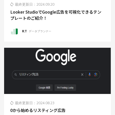
ブログ
最終更新日：
2024.09.20
Looker StudioでGoogle広告を可視化できるテン
プライバシーポリシー
プレートのご紹介！
R.T
データプランナー
JDDL情報セキュリティ基本方針
お問い合わせ
最終更新日：
2024.08.23
0から始めるリスティング広告