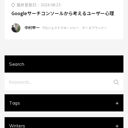
ブログ
最終更新日：
2024.08.23
Googleサーチコンソールから考えるユーザー心理
プライバシーポリシー
中村甲一
プロジェクトマネージャー データプランナー
JDDL情報セキュリティ基本方針
お問い合わせ
Search
Tags
DX
[2]
Google BigQuery
[3]
Google Cloud Functions
[2]
Google Cloud Storage
[2]
GoogleAnalytics4
[17]
Writers
GoogleSearchConsole
[1]
Looker Studio
[5]