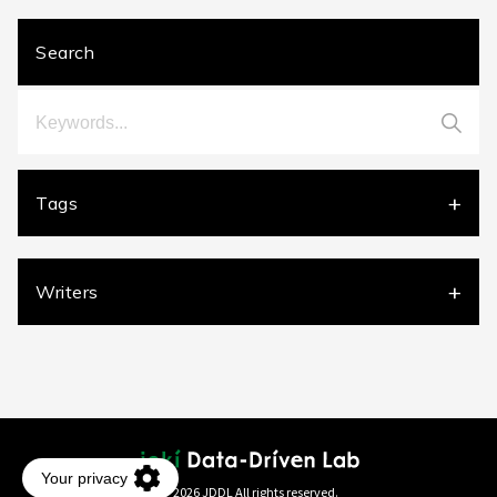
Search
Tags
DX
[2]
Google BigQuery
[3]
Google Cloud Functions
[2]
Google Cloud Storage
[2]
GoogleAnalytics4
[17]
Writers
GoogleSearchConsole
[1]
Looker Studio
[5]
Tableau
[2]
デジタルマーケティング
[21]
広告
[3]
池田
[2]
一本柳克弥
[6]
中村甲一
[11]
Y.K
[1]
俊
[4]
R.T
[9]
M.O
[1]
JDDLブログ編集部
[3]
© 2026 JDDL All rights reserved.